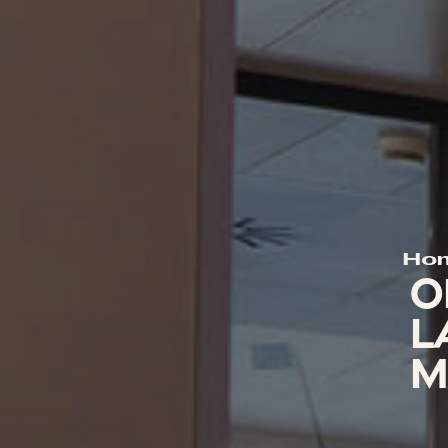
Ho
O
L
M